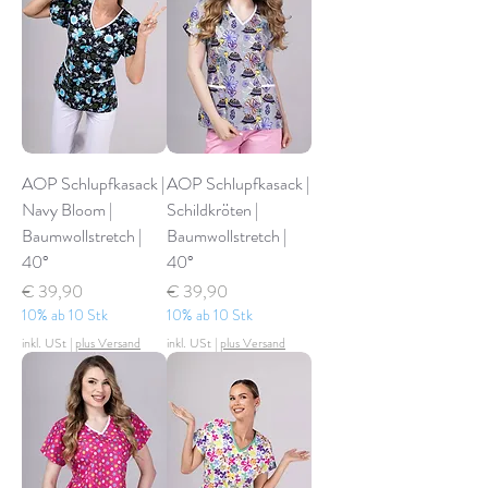
AOP Schlupfkasack |
AOP Schlupfkasack |
Navy Bloom |
Schildkröten |
Baumwollstretch |
Baumwollstretch |
40°
40°
Preis
Preis
€ 39,90
€ 39,90
10% ab 10 Stk
10% ab 10 Stk
inkl. USt
|
plus Versand
inkl. USt
|
plus Versand