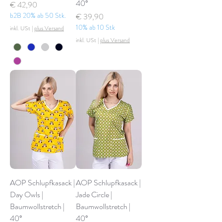
40°
Preis
€ 42,90
b2B 20% ab 50 Stk.
Preis
€ 39,90
10% ab 10 Stk
inkl. USt
|
plus Versand
inkl. USt
|
plus Versand
AOP Schlupfkasack |
AOP Schlupfkasack |
Day Owls |
Jade Circle |
Baumwollstretch |
Baumwollstretch |
40°
40°