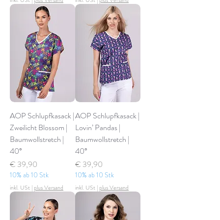
inkl. USt
|
plus Versand
inkl. USt
|
plus Versand
AOP Schlupfkasack |
AOP Schlupfkasack |
Zweilicht Blossom |
Lovin’ Pandas |
Baumwollstretch |
Baumwollstretch |
40°
40°
Preis
Preis
€ 39,90
€ 39,90
10% ab 10 Stk
10% ab 10 Stk
inkl. USt
|
plus Versand
inkl. USt
|
plus Versand