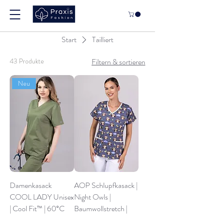
Start
Tailliert
43 Produkte
Filtern & sortieren
Neu
Damenkasack
AOP Schlupfkasack |
COOL LADY Unisex
Night Owls |
| Cool Fit™ | 60°C
Baumwollstretch |