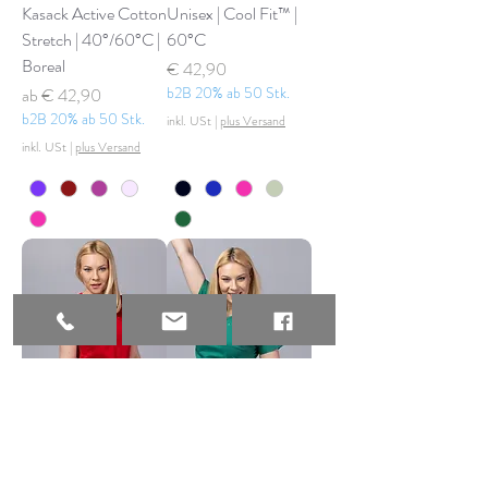
Kasack Active Cotton
Unisex | Cool Fit™ |
Stretch | 40°/60°C |
60°C
Boreal
Preis
€ 42,90
Sale-Preis
b2B 20% ab 50 Stk.
ab
€ 42,90
b2B 20% ab 50 Stk.
inkl. USt
|
plus Versand
inkl. USt
|
plus Versand
Scrub Top AMBRA |
Scrub Top AMBRA |