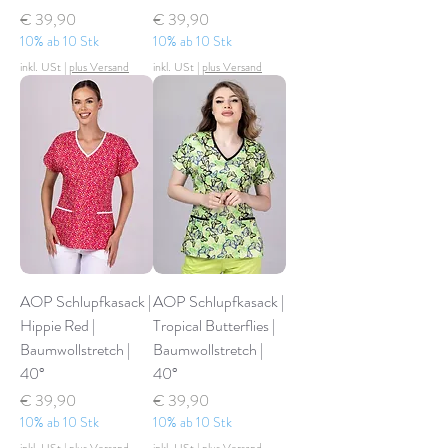
Preis
Preis
€ 39,90
€ 39,90
10% ab 10 Stk
10% ab 10 Stk
inkl. USt
|
plus Versand
inkl. USt
|
plus Versand
AOP Schlupfkasack |
AOP Schlupfkasack |
Hippie Red |
Tropical Butterflies |
Baumwollstretch |
Baumwollstretch |
40°
40°
Preis
Preis
€ 39,90
€ 39,90
10% ab 10 Stk
10% ab 10 Stk