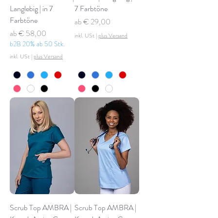
Langlebig | in 7
7 Farbtöne
Farbtöne
Sale-Preis
ab
€ 29,00
Sale-Preis
ab
€ 58,00
inkl. USt
|
plus Versand
b2B 20% ab 50 Stk.
inkl. USt
|
plus Versand
Scrub Top AMBRA |
Scrub Top AMBRA |