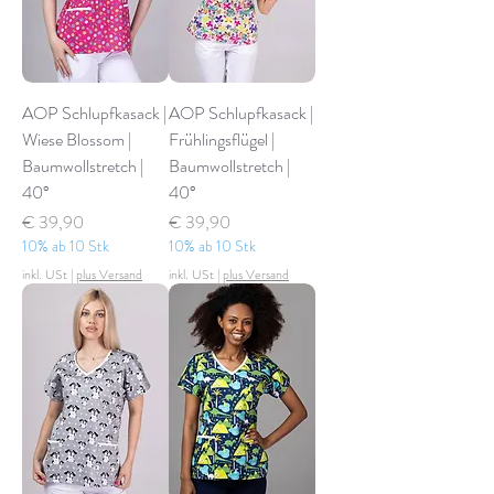
AOP Schlupfkasack |
AOP Schlupfkasack |
Wiese Blossom |
Frühlingsflügel |
Baumwollstretch |
Baumwollstretch |
40°
40°
Preis
Preis
€ 39,90
€ 39,90
10% ab 10 Stk
10% ab 10 Stk
inkl. USt
|
plus Versand
inkl. USt
|
plus Versand