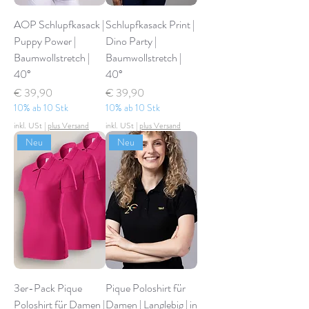
AOP Schlupfkasack |
Schlupfkasack Print |
Puppy Power |
Dino Party |
Baumwollstretch |
Baumwollstretch |
40°
40°
Preis
Preis
€ 39,90
€ 39,90
10% ab 10 Stk
10% ab 10 Stk
inkl. USt
|
plus Versand
inkl. USt
|
plus Versand
Neu
Neu
3er-Pack Pique
Pique Poloshirt für
Poloshirt für Damen |
Damen | Langlebig | in