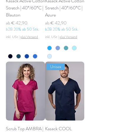
Kasack Active Cotton
Kasack Active Cotton
Stretch | 40°/60°C |
Stretch | 40°/60°C |
Blauton
Azure
Sale-Preis
Sale-Preis
ab
€ 42,90
ab
€ 42,90
b2B 20% ab 50 Stk.
b2B 20% ab 50 Stk.
inkl. USt
|
plus Versand
inkl. USt
|
plus Versand
Unisex
Scrub Top AMBRA |
Kasack COOL