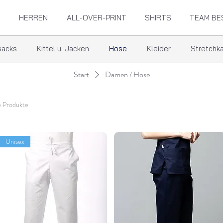
HERREN
ALL-OVER-PRINT
SHIRTS
TEAM BE
sacks
Kittel u. Jacken
Hose
Kleider
Stretchk
Start
Damen / Hose
6 Produkte
Unisex