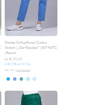
Damen Schlupfhose | Cotton
C
Stretch | „Der Klassiker“ | 40°/60°C
| Azzure
Standardpreis
Sale-Preis
ab
€ 39,60
b2B 20% ab 50 Stk.
inkl. USt
|
plus Versand