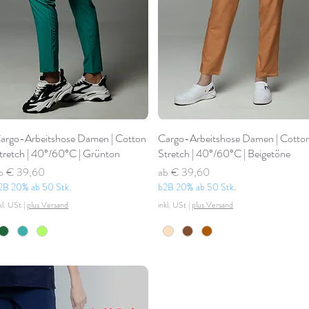
argo-Arbeitshose Damen | Cotton
Cargo-Arbeitshose Damen | Cotto
tretch | 40°/60°C | Grünton
Stretch | 40°/60°C | Beigetöne
tandardpreis
ale-Preis
Standardpreis
Sale-Preis
b
€ 39,60
ab
€ 39,60
2B 20% ab 50 Stk.
b2B 20% ab 50 Stk.
kl. USt
|
plus Versand
inkl. USt
|
plus Versand