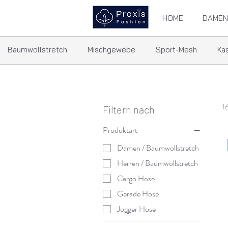
HOME
DAMEN
Baumwollstretch
Mischgewebe
Sport-Mesh
Ka
1
Filtern nach
Produktart
Damen / Baumwollstretch
Herren / Baumwollstretch
Cargo Hose
Gerade Hose
Jogger Hose