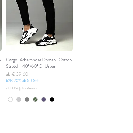
n
Cargo-Arbeitshose Damen | Cotton
Stretch | 40°/60°C | Urban
Standardpreis
Sale-Preis
ab
€ 39,60
b2B 20% ab 50 Stk.
inkl. USt
|
plus Versand