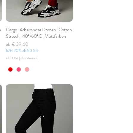
n
Cargo-Arbeitshose Damen | Cotton
Stretch | 40°/60°C | Muttfarben
Standardpreis
Sale-Preis
ab
€ 39,60
b2B 20% ab 50 Stk.
inkl. USt
|
plus Versand