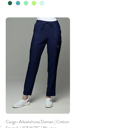
Cargo-Arbeitshose Damen | Cotton
C
Stretch | 40°/60°C | Blauton