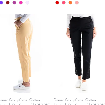
amen Schlupfhose | Cotton
Damen Schlupfhose | Cotton
tretch | „Der Klassiker“ | 40°/60°C
Stretch | „Der Klassiker“ | 40°/60°