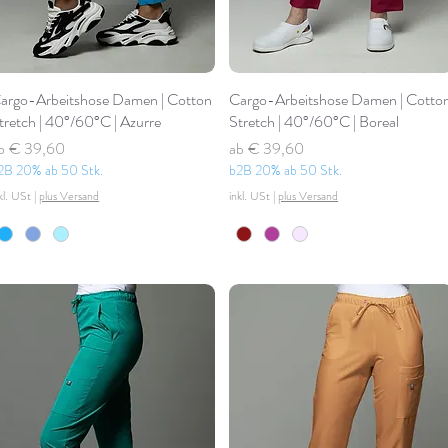
argo-Arbeitshose Damen | Cotton
Cargo-Arbeitshose Damen | Cotto
tretch | 40°/60°C | Azurre
Stretch | 40°/60°C | Boreal
tandardpreis
ale-Preis
Standardpreis
Sale-Preis
b
€ 39,60
ab
€ 39,60
2B 20% ab 50 Stk.
b2B 20% ab 50 Stk.
kl. USt
|
plus Versand
inkl. USt
|
plus Versand