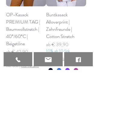
OP-Kasack
Buntkasack
PREMIUM TAG |
Alloverprint |
Baumwollstretch |
Zahnfreunde |
40°/60°C |
Cotton Stretch
Beigetöne
Sale-Preis
ab
€ 39,90
Sale-Preis
10% ab 10 Stk
ab
€ 42,90
b2B 20% ab 50 Stk.
inkl. USt
|
plus Versand
inkl. USt
|
plus Versand