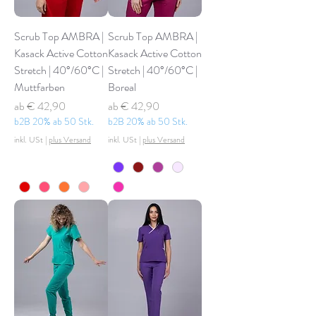
Scrub Top AMBRA |
Scrub Top AMBRA |
Kasack Active Cotton
Kasack Active Cotton
Stretch | 40°/60°C |
Stretch | 40°/60°C |
Muttfarben
Boreal
Sale-Preis
Sale-Preis
ab
€ 42,90
ab
€ 42,90
b2B 20% ab 50 Stk.
b2B 20% ab 50 Stk.
inkl. USt
|
plus Versand
inkl. USt
|
plus Versand