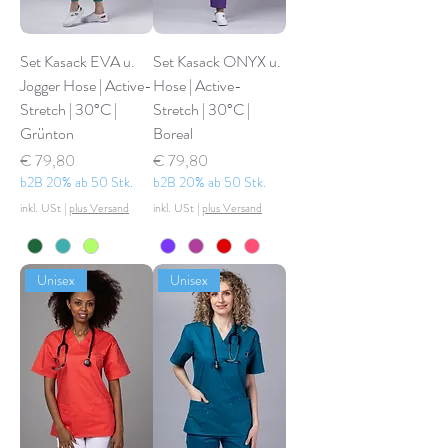
Set Kasack EVA u.
Set Kasack ONYX u.
Jogger Hose | Active-
Hose | Active-
Stretch | 30°C |
Stretch | 30°C |
Grünton
Boreal
Preis
Preis
€ 79,80
€ 79,80
b2B 20% ab 50 Stk.
b2B 20% ab 50 Stk.
inkl. USt
|
plus Versand
inkl. USt
|
plus Versand
Unisex
Unisex