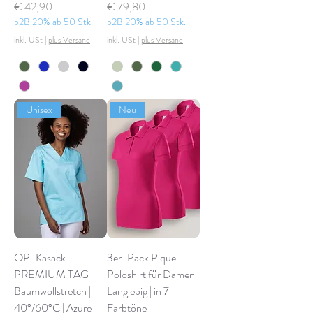
Preis
Preis
€ 42,90
€ 79,80
b2B 20% ab 50 Stk.
b2B 20% ab 50 Stk.
inkl. USt
|
plus Versand
inkl. USt
|
plus Versand
Unisex
Neu
OP-Kasack
3er-Pack Pique
PREMIUM TAG |
Poloshirt für Damen |
Baumwollstretch |
Langlebig | in 7
40°/60°C | Azure
Farbtöne