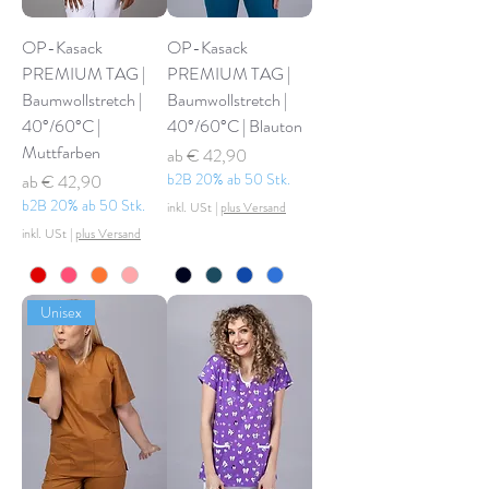
OP-Kasack
OP-Kasack
PREMIUM TAG |
PREMIUM TAG |
Baumwollstretch |
Baumwollstretch |
40°/60°C |
40°/60°C | Blauton
Muttfarben
Sale-Preis
ab
€ 42,90
Sale-Preis
b2B 20% ab 50 Stk.
ab
€ 42,90
b2B 20% ab 50 Stk.
inkl. USt
|
plus Versand
inkl. USt
|
plus Versand
Unisex