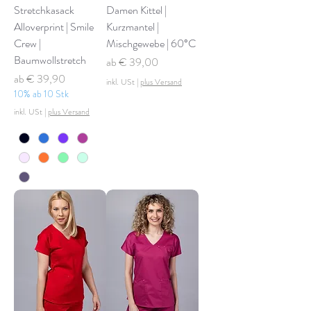
Stretchkasack
Damen Kittel |
Alloverprint | Smile
Kurzmantel |
Crew |
Mischgewebe | 60°C
Baumwollstretch
Sale-Preis
ab
€ 39,00
Sale-Preis
ab
€ 39,90
inkl. USt
|
plus Versand
10% ab 10 Stk
inkl. USt
|
plus Versand