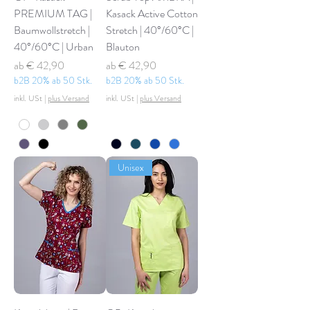
PREMIUM TAG |
Kasack Active Cotton
Baumwollstretch |
Stretch | 40°/60°C |
40°/60°C | Urban
Blauton
Sale-Preis
Sale-Preis
ab
€ 42,90
ab
€ 42,90
b2B 20% ab 50 Stk.
b2B 20% ab 50 Stk.
inkl. USt
|
plus Versand
inkl. USt
|
plus Versand
Unisex