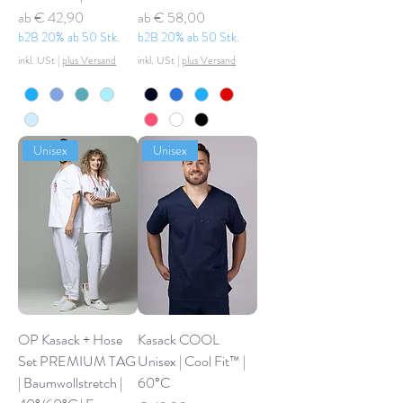
Sale-Preis
Sale-Preis
ab
€ 42,90
ab
€ 58,00
b2B 20% ab 50 Stk.
b2B 20% ab 50 Stk.
inkl. USt
|
plus Versand
inkl. USt
|
plus Versand
Unisex
Unisex
OP Kasack + Hose
Kasack COOL
Set PREMIUM TAG
Unisex | Cool Fit™ |
| Baumwollstretch |
60°C