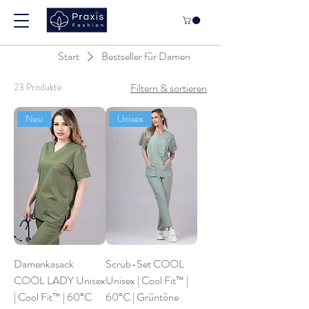
Start
Bestseller für Damen
23 Produkte
Filtern & sortieren
Neu
Unisex
Damenkasack
Scrub-Set COOL
COOL LADY Unisex
Unisex | Cool Fit™ |
| Cool Fit™ | 60°C
60°C | Grüntöne