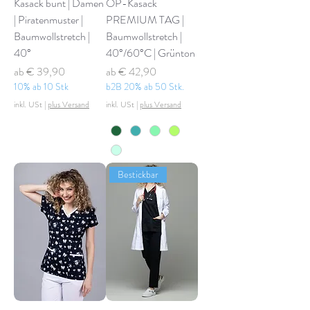
Kasack bunt | Damen
OP-Kasack
| Piratenmuster |
PREMIUM TAG |
Baumwollstretch |
Baumwollstretch |
40°
40°/60°C | Grünton
Sale-Preis
Sale-Preis
ab
€ 39,90
ab
€ 42,90
10% ab 10 Stk
b2B 20% ab 50 Stk.
inkl. USt
|
plus Versand
inkl. USt
|
plus Versand
Bestickbar