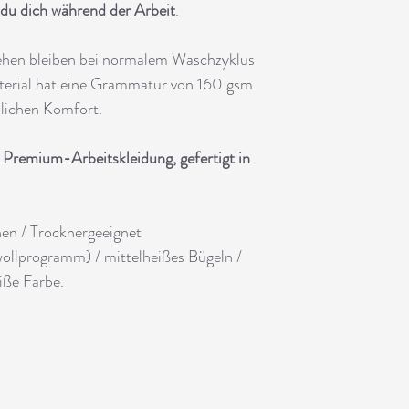
 du dich während der Arbeit
.
ehen bleiben bei normalem Waschzyklus
aterial hat eine Grammatur von 160 gsm
tzlichen Komfort.
remium-Arbeitskleidung, gefertigt in
en / Trocknergeeignet
lprogramm) / mittelheißes Bügeln /
iße Farbe.