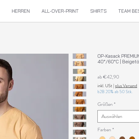
HERREN
ALL-OVER-PRINT
SHIRTS
TEAM BE
OP-Kasack PREMIUM 
40°/60°C | Beiget
Sale-
ab
€42,90
Preis
inkl. USt
|
plus Versand
b2B 20% ab 50 Stk.
Größen
*
Auswählen
Farben
*