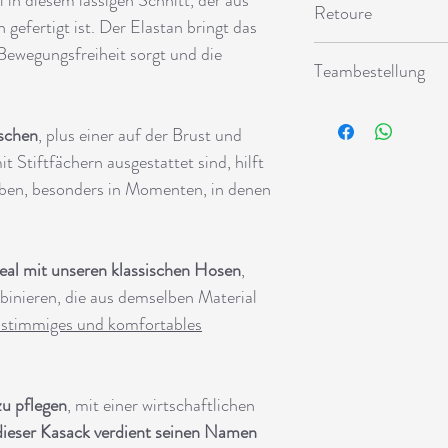
Zahlung auf Rechnung
Retoure
Rücksendekosten zu z
efertigt ist. Der Elastan bringt das
Der Kundenservice st
Bestellen Sie jedes P
Bewegungsfreiheit sorgt und die
Die Rücksendung ist i
sales@praxisfashion.
aufeinanderfolgenden
Teambestellung
Rückerstattungen erfo
Wenn der Wert der beh
Handel geht.
Planst du eine Bestel
übernehmen wir die R
Lesen Sie die Details 
aschen
, plus einer auf der Brust und
Wir bieten spezielle P
unpassenden Größen
wie Logos und Farben
t Stiftfächern ausgestattet sind, hilft
maßgeschneidertes A
leiben, besonders in Momenten, in denen
ideal mit unseren klassischen Hosen
,
nieren, die aus demselben Material
 stimmiges und komfortables
zu pflegen
, mit einer wirtschaftlichen
dieser Kasack verdient seinen Namen