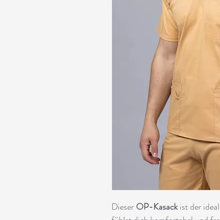
Dieser
OP-Kasack
ist der idea
fühlst dich komfortabel und fre