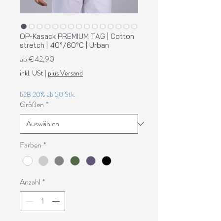
OP-Kasack PREMIUM TAG | Cotton
stretch | 40°/60°C | Urban
Sale-
ab
€42,90
Preis
inkl. USt
|
plus Versand
b2B 20% ab 50 Stk.
Größen
*
Farben
*
Anzahl
*