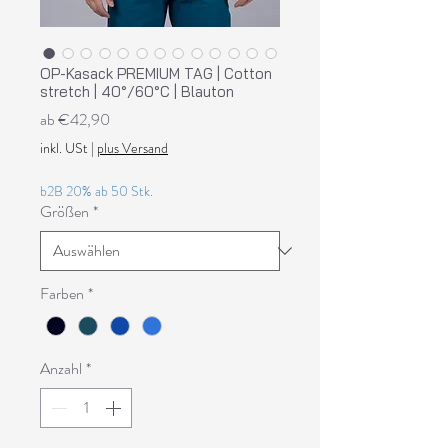
OP-Kasack PREMIUM TAG | Cotton
stretch | 40°/60°C | Blauton
Sale-
ab
€42,90
Preis
inkl. USt
|
plus Versand
b2B 20% ab 50 Stk.
Größen
*
Farben
*
Anzahl
*