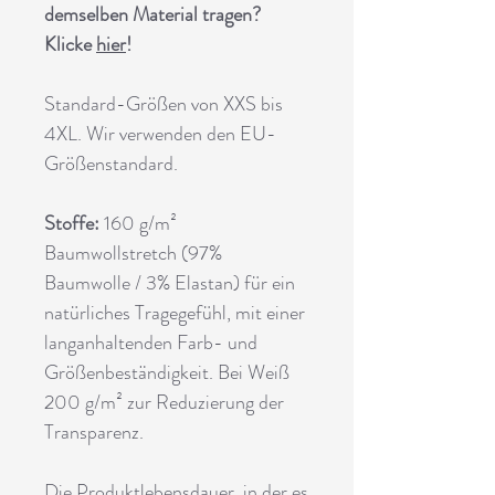
demselben Material tragen?
Klicke
hier
!
Standard-Größen von XXS bis
4XL.
Wir verwenden den EU-
Größenstandard.
Stoffe:
160 g/m²
Baumwollstretch (97%
Baumwolle / 3% Elastan) für ein
natürliches Tragegefühl, mit einer
langanhaltenden Farb- und
Größenbeständigkeit. Bei Weiß
200 g/m² zur Reduzierung der
Transparenz.
Die Produktlebensdauer, in der es