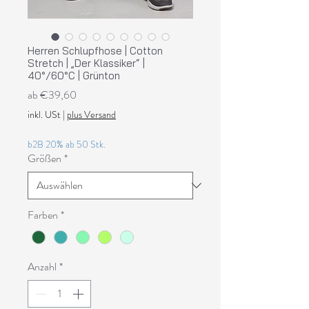
Herren Schlupfhose | Cotton
Stretch | „Der Klassiker“ |
40°/60°C | Grünton
Sale-
ab
€39,60
Preis
inkl. USt
|
plus Versand
b2B 20% ab 50 Stk.
Größen
*
Farben
*
Anzahl
*